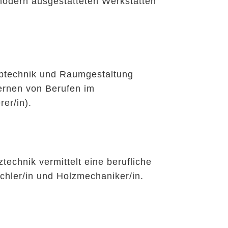
n modern ausgestatteten Werkstätten
btechnik und Raumgestaltung
lernen von Berufen im
er/in).
echnik vermittelt eine berufliche
chler/in und Holzmechaniker/in.