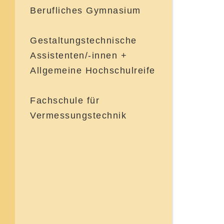
Aktuelles
Aktuelles
Berufliches Gymnasium
Ingenieurwissenschaften
Gestaltungstechnische
Assistenten/-innen +
Gestaltungstechnik
Allgemeine Hochschulreife
Aktuelles
Fachschule für
Vermessungstechnik
Projekt Talentscout
Aktuelles